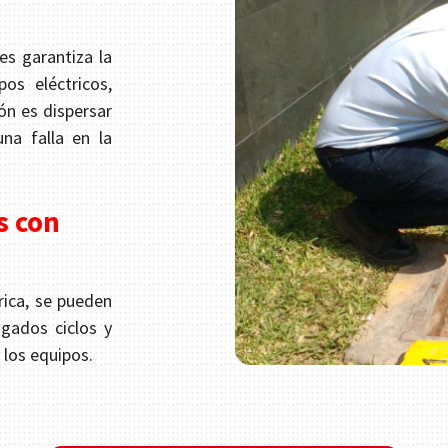
es garantiza la
os eléctricos,
ón es dispersar
una falla en la
s con
rica, se pueden
gados ciclos y
 los equipos.