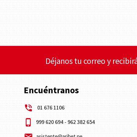
Déjanos tu correo y recibi
Encuéntranos
phone_in_talk
01 676 1106
phone_iphone
999 620 694 - 962 382 654
email
asistente@aribet.pe