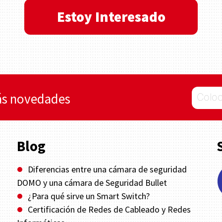
Estoy Interesado
rás novedades
Blog
Diferencias entre una cámara de seguridad
brightness_1
DOMO y una cámara de Seguridad Bullet
¿Para qué sirve un Smart Switch?
brightness_1
Certificación de Redes de Cableado y Redes
brightness_1